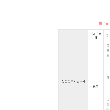
▩ 모든
식품의유
청
형
생
포
원
제
상품정보제공고시
항목
영
유
표