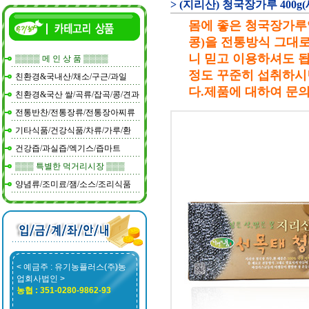
> (지리산) 청국장가루 400g(세트
몸에 좋은 청국장가루
콩)을 전통방식 그대로
니 믿고 이용하셔도 됩
▒▒▒▒ 메 인 상 품 ▒▒▒▒
정도 꾸준히 섭취하시
친환경&국내산/채소/구근/과일
다.제품에 대하여 문
친환경&국산 쌀/곡류/잡곡/콩/견과
전통반찬/전통장류/전통장아찌류
기타식품/건강식품/차류/가루/환
건강즙/과실즙/엑기스/즙마트
▒▒▒ 특별한 먹거리시장 ▒▒▒
양념류/조미료/잼/소스/조리식품
< 예금주 : 유기농플러스(주)농
업회사법인 >
농협 : 351-0280-9862-93