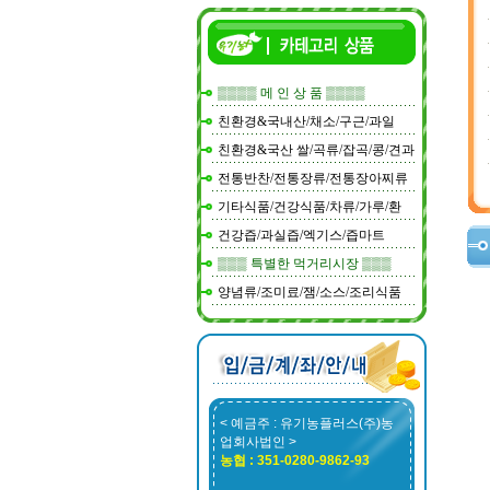
▒▒▒▒ 메 인 상 품 ▒▒▒▒
친환경&국내산/채소/구근/과일
친환경&국산 쌀/곡류/잡곡/콩/견과
전통반찬/전통장류/전통장아찌류
기타식품/건강식품/차류/가루/환
건강즙/과실즙/엑기스/즙마트
▒▒▒ 특별한 먹거리시장 ▒▒▒
양념류/조미료/잼/소스/조리식품
< 예금주 : 유기농플러스(주)농
업회사법인 >
농협 : 351-0280-9862-93