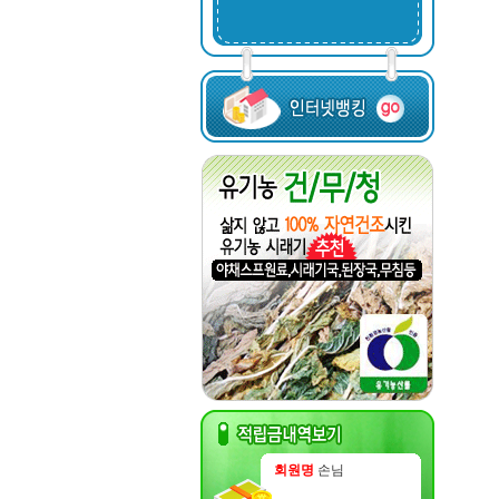
회원명
손님