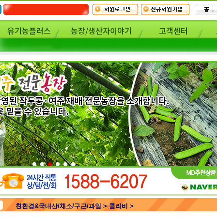
유기농플러스
농장/생산자이야기
고객센터
친환경&국내산/채소/구근/과일 > 콜라비 >