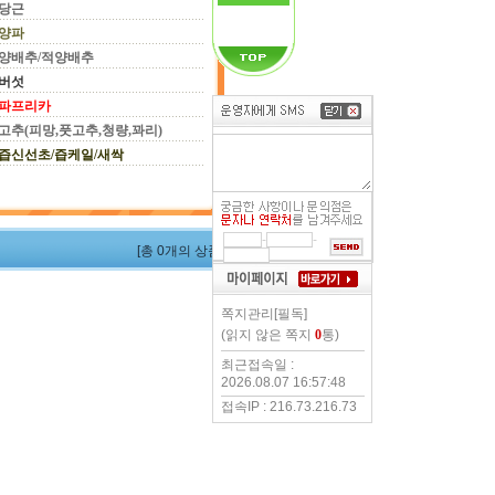
당근
양파
양배추/적양배추
버섯
파프리카
고추(피망,풋고추,청량,꽈리)
즙신선초/즙케일/새싹
-
-
[총 0개의 상품]
쪽지관리[필독]
(읽지 않은 쪽지
0
통)
최근접속일 :
2026.08.07 16:57:48
접속IP : 216.73.216.73