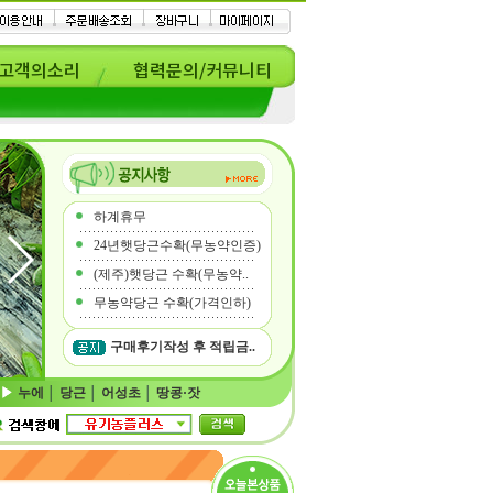
고객의소리
협력문의/커뮤니티
하계휴무
24년햇당근수확(무농약인증)
(제주)햇당근 수확(무농약..
무농약당근 수확(가격인하)
구매후기작성 후 적립금..
누에
│
당근
│
어성초
│
땅콩·잣