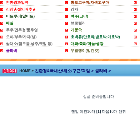
친환경과일류
황토고구마/자색고구마
김장★절임배추★
감자
비트뿌리(알비트)
여주(고야)
매실
브로컬리
무우/건무청/통우엉
개똥쑥
오이/부추/가지(생)
호박류(단호박,밤호박,애호박)
쌈채소(쌈모듬,상추,깻잎 등)
대파/쪽파/마늘/생강
콜라비
무말랭이(말린것)
친환경&국내산/채소/구근/과일 > 콜라비 >
HOME >
상품 준비중입니다
맨앞 이전10개
[1]
다음10개 맨뒤