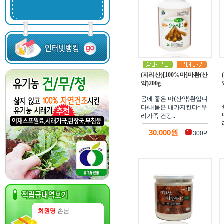
(지리산)[100%마]마환(산
약)200g
몸에 좋은 마(산약)환입니
다/내몸은 내가지킨다~우
리가족 건강..
30,000원
300P
회원명
손님