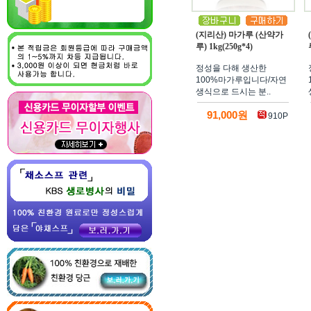
(지리산) 마가루 (산약가
루) 1kg(250g*4)
정성을 다해 생산한
100%마가루입니다/자연
생식으로 드시는 분..
91,000원
910P