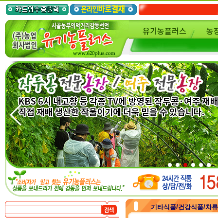
유기농플러스
농
기타식품/건강식품/차류/가