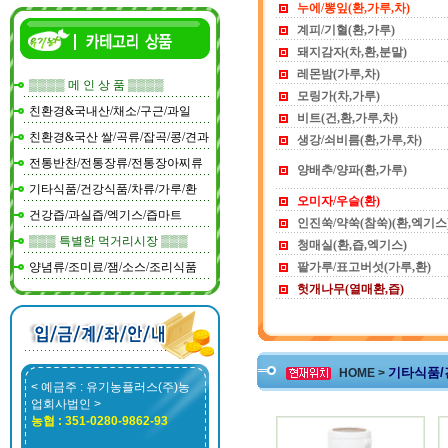
누에/뽕잎(환,가루,차)
계피/기혈(환,가루)
돼지감자(차,환,분말)
레몬밤(가루,차)
▒▒▒▒ 메 인 상 품 ▒▒▒▒
모링가(차,가루)
친환경&국내산/채소/구근/과일
비트(건,환,가루,차)
친환경&국산 쌀/곡류/잡곡/콩/견과
생강/쇠비름(환,가루,차)
전통반찬/전통장류/전통장아찌류
양배추/양파(환,가루)
기타식품/건강식품/차류/가루/환
오미자/우슬(환)
건강즙/과실즙/엑기스/즙마트
인진쑥/약쑥(참쑥)(환,엑기스
▒▒▒ 특별한 먹거리시장 ▒▒▒
청매실(환,즙,엑기스)
양념류/조미료/잼/소스/조리식품
팥가루/표고버섯(가루,환)
헛개나무(열매환,즙)
기타식품/건
HOME >
< 예금주 : 유기농플러스(주)농
업회사법인 >
농협 : 351-0280-9862-93