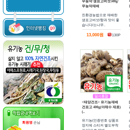
무농약 생표고버섯500g/
무농약재배
친환경농법으로 재배한
생표고버섯/향과 맛이 좋
습니다/소나무..
13,000원
130P
<태양건조> 유기농재배
건표고 400g(야채수 재료)
(..
유기농(인증번호 상품포
회원명
손님
장지에 스티커 별도부착