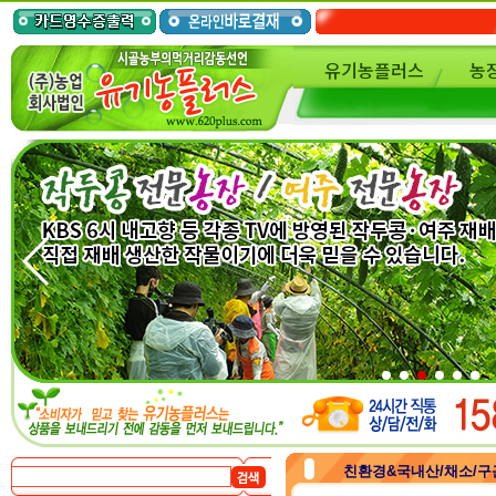
유기농플러스
농
친환경&국내산/채소/구근