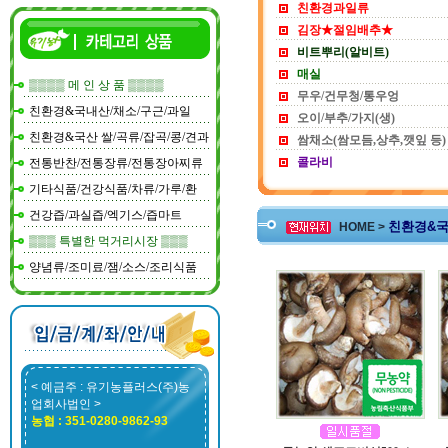
친환경과일류
김장★절임배추★
비트뿌리(알비트)
매실
▒▒▒▒ 메 인 상 품 ▒▒▒▒
무우/건무청/통우엉
친환경&국내산/채소/구근/과일
오이/부추/가지(생)
친환경&국산 쌀/곡류/잡곡/콩/견과
쌈채소(쌈모듬,상추,깻잎 등)
콜라비
전통반찬/전통장류/전통장아찌류
기타식품/건강식품/차류/가루/환
건강즙/과실즙/엑기스/즙마트
친환경&국
HOME >
▒▒▒ 특별한 먹거리시장 ▒▒▒
양념류/조미료/잼/소스/조리식품
< 예금주 : 유기농플러스(주)농
업회사법인 >
농협 : 351-0280-9862-93