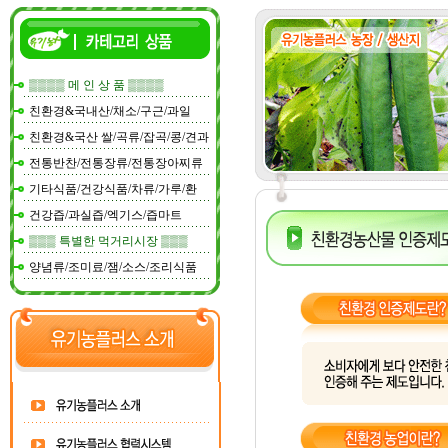
▒▒▒▒ 메 인 상 품 ▒▒▒▒
친환경&국내산/채소/구근/과일
친환경&국산 쌀/곡류/잡곡/콩/견과
전통반찬/전통장류/전통장아찌류
기타식품/건강식품/차류/가루/환
건강즙/과실즙/엑기스/즙마트
▒▒▒ 특별한 먹거리시장 ▒▒▒
양념류/조미료/잼/소스/조리식품