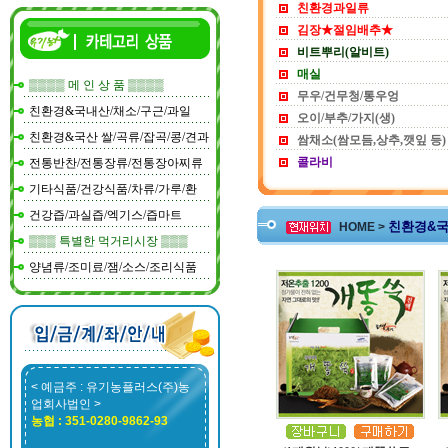
친환경과일류
김장★절임배추★
비트뿌리(알비트)
매실
▒▒▒▒ 메 인 상 품 ▒▒▒▒
무우/건무청/통우엉
친환경&국내산/채소/구근/과일
오이/부추/가지(생)
친환경&국산 쌀/곡류/잡곡/콩/견과
쌈채소(쌈모듬,상추,깻잎 등)
콜라비
전통반찬/전통장류/전통장아찌류
기타식품/건강식품/차류/가루/환
건강즙/과실즙/엑기스/즙마트
친환경&국
HOME >
▒▒▒ 특별한 먹거리시장 ▒▒▒
양념류/조미료/잼/소스/조리식품
< 예금주 : 유기농플러스(주)농
업회사법인 >
농협 : 351-0280-9862-93