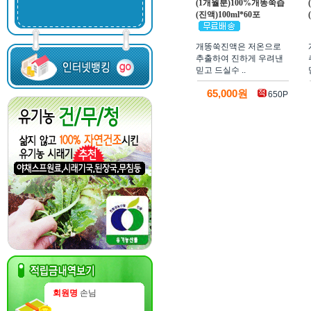
(1개월분)100%개똥쑥즙
(진액)100ml*60포
개똥쑥진액은 저온으로
추출하여 진하게 우려낸
믿고 드실수 ..
65,000원
650P
회원명
손님