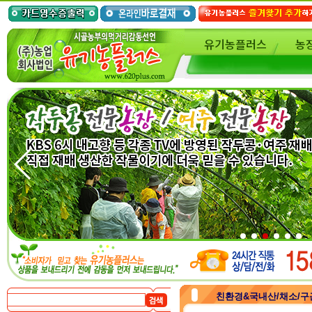
유기농플러스
농
친환경&국내산/채소/구근