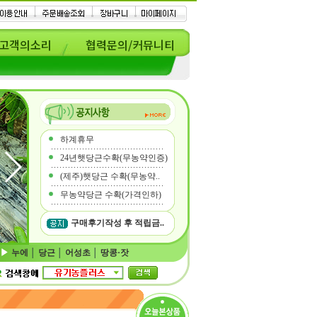
고객의소리
협력문의/커뮤니티
하계휴무
24년햇당근수확(무농약인증)
(제주)햇당근 수확(무농약..
무농약당근 수확(가격인하)
구매후기작성 후 적립금..
누에
│
당근
│
어성초
│
땅콩·잣