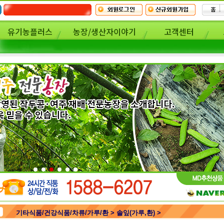
유기농플러스
농장/생산자이야기
고객센터
기타식품/건강식품/차류/가루/환 > 솔잎(가루,환) >