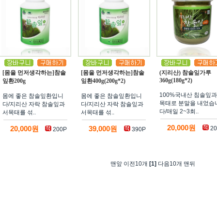
[몸을 먼저생각하는]참솔
[몸을 먼저생각하는]참솔
(지리산) 참솔잎가루
360g(180g*2)
잎환200g
잎환400g(200g*2)
100%국내산 침솔잎과
몸에 좋은 참솔잎환입니
몸에 좋은 참솔잎환입니
목태로 분말을 내었습
다/지리산 자락 참솔잎과
다/지리산 자락 참솔잎과
다/매일 2~3회..
서목태를 섞..
서목태를 섞..
20,000원
20,000원
39,000원
20
200P
390P
맨앞 이전10개
[1]
다음10개 맨뒤