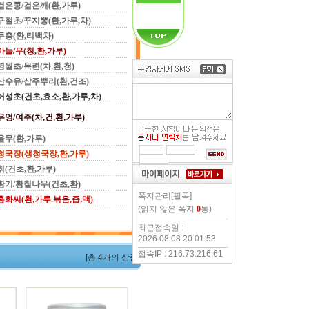
검은콩/검은깨(환,가루)
구절초/꾸지뽕(환,가루,차)
두충(환,티백차)
마늘/무(청,환,가루)
명월초/목련(차,환,청)
산수유/삽주뿌리(환,건조)
어성초(건초,효소,환,가루,차)
우엉/여주(차,건,환,가루)
율무(환,가루)
-
-
청국장(생청국장,환,가루)
칡(건초,환,가루)
황기/황칠나무(건초,환)
쪽지관리[필독]
홍화씨(환,가루.볶음,즙,액)
(읽지 않은 쪽지
0
통)
최근접속일 :
2026.08.08 20:01:53
접속IP : 216.73.216.61
[총 4개의 상품]