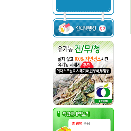
회원명
손님