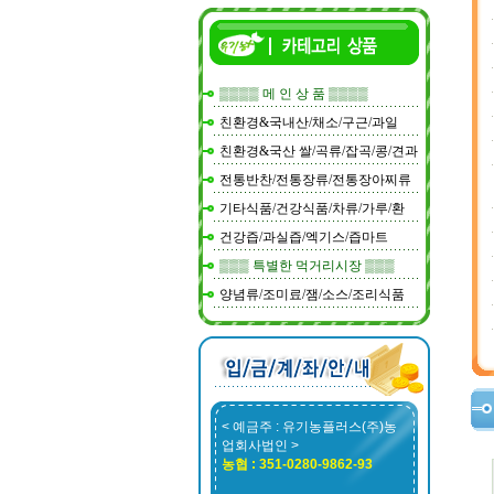
▒▒▒▒ 메 인 상 품 ▒▒▒▒
친환경&국내산/채소/구근/과일
친환경&국산 쌀/곡류/잡곡/콩/견과
전통반찬/전통장류/전통장아찌류
기타식품/건강식품/차류/가루/환
건강즙/과실즙/엑기스/즙마트
▒▒▒ 특별한 먹거리시장 ▒▒▒
양념류/조미료/잼/소스/조리식품
< 예금주 : 유기농플러스(주)농
업회사법인 >
농협 : 351-0280-9862-93