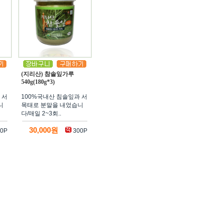
(지리산) 참솔잎가루
540g(180g*3)
 서
100%국내산 침솔잎과 서
니
목태로 분말을 내었습니
다/매일 2~3회..
30,000원
0P
300P