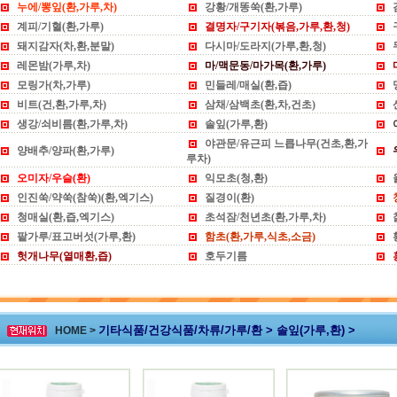
누에/뽕잎(환,가루,차)
강황/개똥쑥(환,가루)
계피/기혈(환,가루)
결명자/구기자(볶음,가루,환,청)
돼지감자(차,환,분말)
다시마/도라지(가루,환,청)
레몬밤(가루,차)
마/맥문동/마가목(환,가루)
모링가(차,가루)
민들레/매실(환,즙)
비트(건,환,가루,차)
삼채/삼백초(환,차,건초)
생강/쇠비름(환,가루,차)
솔잎(가루,환)
야관문/유근피 느릅나무(건초,환,가
양배추/양파(환,가루)
루차)
오미자/우슬(환)
익모초(청,환)
인진쑥/약쑥(참쑥)(환,엑기스)
질경이(환)
청매실(환,즙,엑기스)
초석잠/천년초(환,가루,차)
팥가루/표고버섯(가루,환)
함초(환,가루,식초,소금)
헛개나무(열매환,즙)
호두기름
기타식품/건강식품/차류/가루/환 > 솔잎(가루,환) >
HOME >