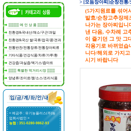
> [모듬장아찌]순창전통
(5가지원료를 섞
발효/순창고추장제조
나가는 장아찌입니다
▒▒▒▒ 메 인 상 품 ▒▒▒▒
낸 다음, 수차례 
친환경&국내산/채소/구근/과일
이 즐기던 그 맛 
친환경&국산 쌀/곡류/잡곡/콩/견과
각용기로 바뀌었습니
전통반찬/전통장류/전통장아찌류
니다/해외로 가지고
기타식품/건강식품/차류/가루/환
시기 바랍니다
건강즙/과실즙/엑기스/즙마트
▒▒▒ 특별한 먹거리시장 ▒▒▒
양념류/조미료/잼/소스/조리식품
< 예금주 : 유기농플러스(주)농
업회사법인 >
농협 : 351-0280-9862-93