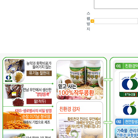
스
팸
방
지