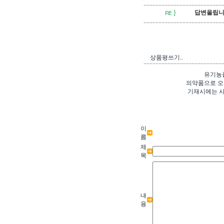
답변올립니다. 
상품평쓰기..
유기농
의약품으로 오
기재시에는 사
이
름
제
목
내
용