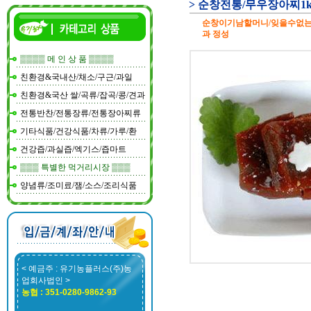
> 순창전통/무우장아찌1
순창이기남할머니/잊을수없는맛
과 정성
▒▒▒▒ 메 인 상 품 ▒▒▒▒
친환경&국내산/채소/구근/과일
친환경&국산 쌀/곡류/잡곡/콩/견과
전통반찬/전통장류/전통장아찌류
기타식품/건강식품/차류/가루/환
건강즙/과실즙/엑기스/즙마트
▒▒▒ 특별한 먹거리시장 ▒▒▒
양념류/조미료/잼/소스/조리식품
< 예금주 : 유기농플러스(주)농
업회사법인 >
농협 : 351-0280-9862-93