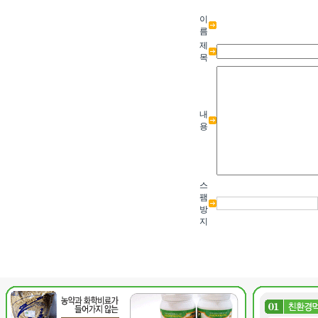
이
름
제
목
내
용
스
팸
방
지