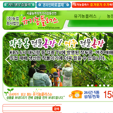
유기농플러스
농