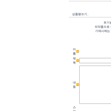
상품평쓰기..
유기
의약품으로 
기재시에는 
이
름
제
목
내
용
스